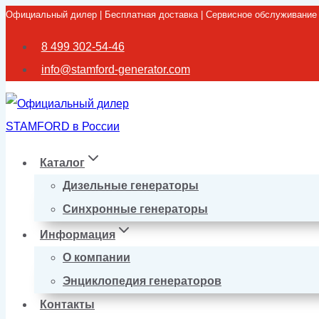
Официальный дилер | Бесплатная доставка | Сервисное обслуживание
Перейти
к
8 499 302-54-46
содержимому
info@stamford-generator.com
Каталог
Дизельные генераторы
Синхронные генераторы
Информация
О компании
Энциклопедия генераторов
Контакты