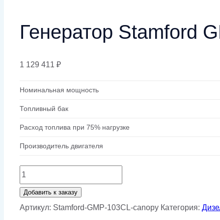
Генератор Stamford 
1 129 411
₽
Номинальная мощность
Топливный бак
Расход топлива при 75% нагрузке
Производитель двигателя
Количество
товара
Добавить к заказу
Генератор
Артикул:
Stamford-GMP-103CL-canopy
Категория:
Дизе
Stamford