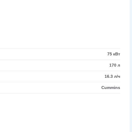
75 кВт
170 л
16.3 л/ч
Cummins