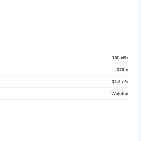
160 кВт
370 л
32.4 л/ч
Weichai