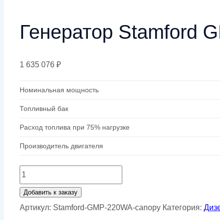
Генератор Stamford 
1 635 076
₽
Номинальная мощность
Топливный бак
Расход топлива при 75% нагрузке
Производитель двигателя
Количество
товара
Добавить к заказу
Генератор
Артикул:
Stamford-GMP-220WA-canopy
Категория:
Диз
Stamford