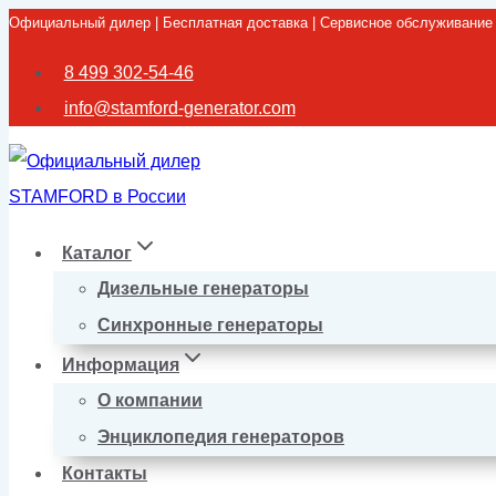
Официальный дилер | Бесплатная доставка | Сервисное обслуживание
Перейти
к
8 499 302-54-46
содержимому
info@stamford-generator.com
Каталог
Дизельные генераторы
Синхронные генераторы
Информация
О компании
Энциклопедия генераторов
Контакты