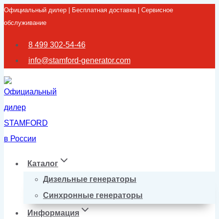
Официальный дилер | Бесплатная доставка | Сервисное
Перейти
обслуживание
к
содержимому
8 499 302-54-46
info@stamford-generator.com
Каталог
Дизельные генераторы
Синхронные генераторы
Информация