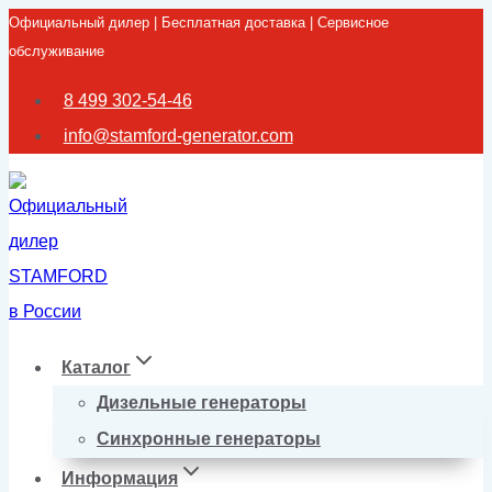
Официальный дилер | Бесплатная доставка | Сервисное
Перейти
обслуживание
к
содержимому
8 499 302-54-46
info@stamford-generator.com
Каталог
Дизельные генераторы
Синхронные генераторы
Информация