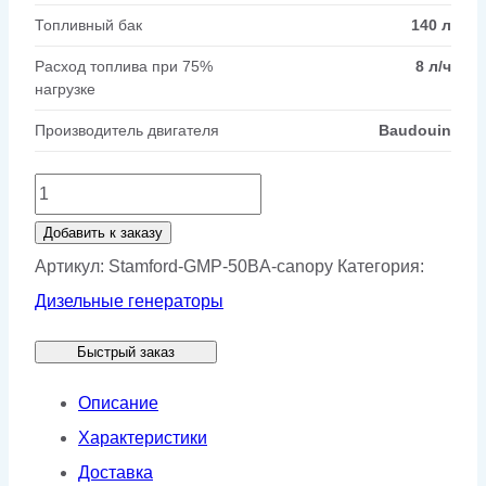
Топливный бак
140 л
Расход топлива при 75%
8 л/ч
нагрузке
Производитель двигателя
Baudouin
Количество
товара
Добавить к заказу
Генератор
Артикул:
Stamford-GMP-50BA-canopy
Категория:
Stamford
Дизельные генераторы
GMP
Быстрый заказ
50BA
в
Описание
кожухе
Характеристики
Доставка