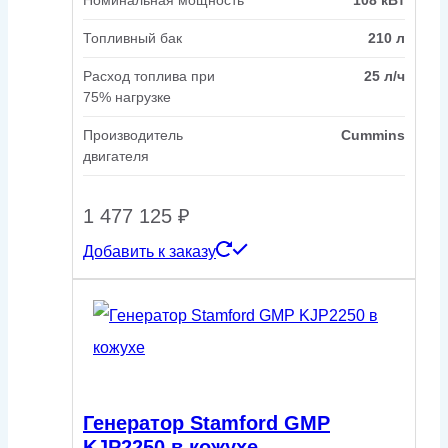
Номинальная мощность
108 кВт
Топливный бак
210 л
Расход топлива при
25 л/ч
75% нагрузке
Производитель
Cummins
двигателя
1 477 125
₽
Добавить к заказу
Генератор Stamford GMP
KJP2250 в кожухе