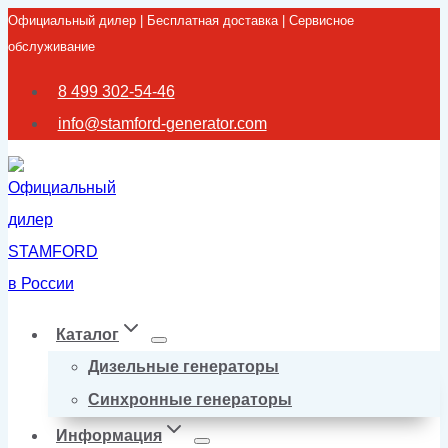
Официальный дилер | Бесплатная доставка | Сервисное
Перейти
обслуживание
к
содержимому
8 499 302-54-46
info@stamford-generator.com
Каталог
Дизельные генераторы
Синхронные генераторы
Информация