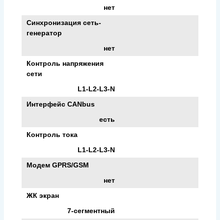
нет
Синхронизация сеть-
генератор
нет
Контроль напряжения
сети
L1-L2-L3-N
Интерфейс CANbus
есть
Контроль тока
L1-L2-L3-N
Модем GPRS/GSM
нет
ЖК экран
7-сегментный