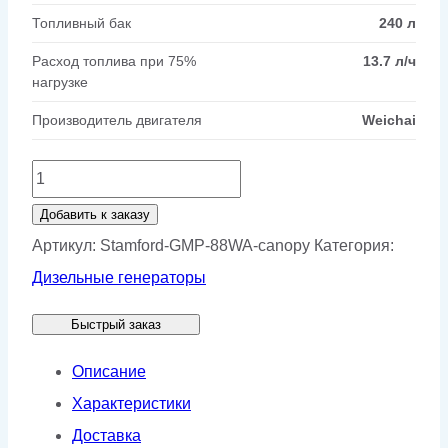
Топливный бак
240 л
Расход топлива при 75%
13.7 л/ч
нагрузке
Производитель двигателя
Weichai
Количество
товара
Добавить к заказу
Генератор
Артикул:
Stamford-GMP-88WA-canopy
Категория:
Stamford
Дизельные генераторы
GMP
Быстрый заказ
88WA
в
Описание
кожухе
Характеристики
Доставка