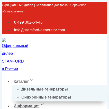
Официальный дилер | Бесплатная доставка | Сервисное
Перейти
обслуживание
к
содержимому
8 499 302-54-46
info@stamford-generator.com
Каталог
Дизельные генераторы
Синхронные генераторы
Информация