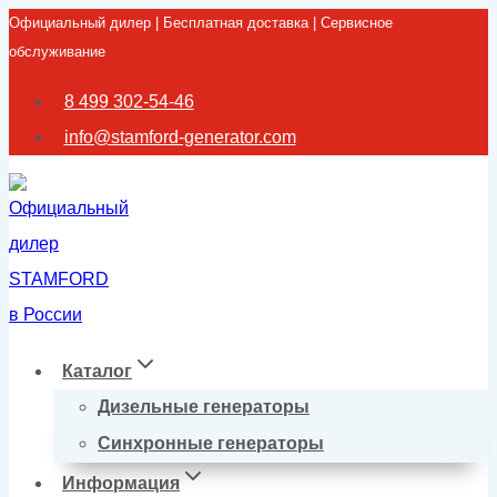
Официальный дилер | Бесплатная доставка | Сервисное
Перейти
обслуживание
к
содержимому
8 499 302-54-46
info@stamford-generator.com
Каталог
Дизельные генераторы
Синхронные генераторы
Информация