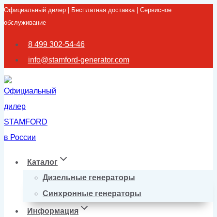
Официальный дилер | Бесплатная доставка | Сервисное
Перейти
обслуживание
к
содержимому
8 499 302-54-46
info@stamford-generator.com
Каталог
Дизельные генераторы
Синхронные генераторы
Информация