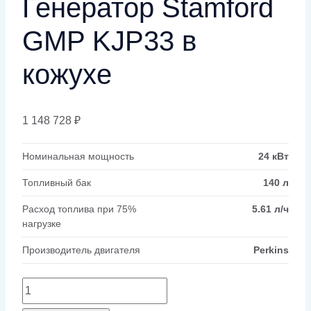
Генератор Stamford
GMP KJP33 в
кожухе
1 148 728
₽
Номинальная мощность
24 кВт
Топливный бак
140 л
Расход топлива при 75%
5.61 л/ч
нагрузке
Производитель двигателя
Perkins
Количество
товара