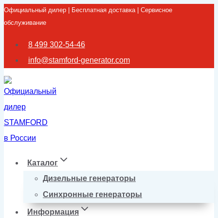
Официальный дилер | Бесплатная доставка | Сервисное
Перейти
обслуживание
к
содержимому
8 499 302-54-46
info@stamford-generator.com
Каталог
Дизельные генераторы
Синхронные генераторы
Информация