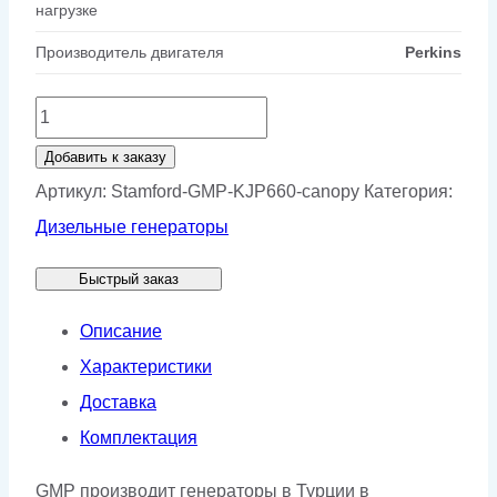
нагрузке
Производитель двигателя
Perkins
Количество
товара
Добавить к заказу
Генератор
Артикул:
Stamford-GMP-KJP660-canopy
Категория:
Stamford
Дизельные генераторы
GMP
Быстрый заказ
KJP660
в
Описание
кожухе
Характеристики
Доставка
Комплектация
GMP производит генераторы в Турции в