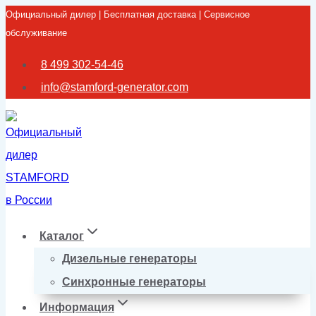
Официальный дилер | Бесплатная доставка | Сервисное
Перейти
обслуживание
к
содержимому
8 499 302-54-46
info@stamford-generator.com
Каталог
Дизельные генераторы
Синхронные генераторы
Информация