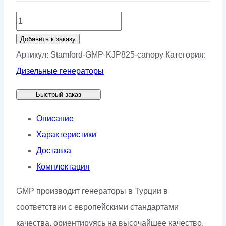
Количество
товара
Добавить к заказу
Генератор
Артикул:
Stamford-GMP-KJP825-canopy
Категория:
Stamford
Дизельные генераторы
GMP
Быстрый заказ
KJP825
в
Описание
кожухе
Характеристики
Доставка
Комплектация
GMP производит генераторы в Турции в
соответствии с европейскими стандартами
качества, ориентируясь на высочайшее качество.