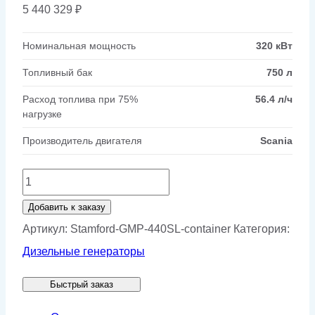
5 440 329
₽
Номинальная мощность
320 кВт
Топливный бак
750 л
Расход топлива при 75%
56.4 л/ч
нагрузке
Производитель двигателя
Scania
Количество
товара
Добавить к заказу
Генератор
Артикул:
Stamford-GMP-440SL-container
Категория:
Stamford
Дизельные генераторы
Scania
Быстрый заказ
GMP
440SL