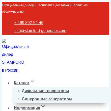
Официальный дилер | Бесплатная доставка | Сервисное
Перейти
обслуживание
к
содержимому
8 499 302-54-46
info@stamford-generator.com
Каталог
Дизельные генераторы
Синхронные генераторы
Информация