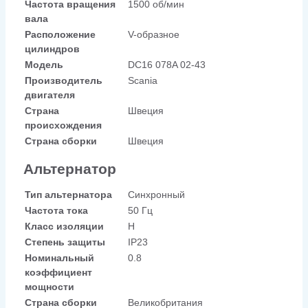
Частота вращения
1500 об/мин
вала
Расположение
V-образное
цилиндров
Модель
DC16 078A 02-43
Производитель
Scania
двигателя
Страна
Швеция
происхождения
Страна сборки
Швеция
Альтернатор
Тип альтернатора
Синхронный
Частота тока
50 Гц
Класс изоляции
H
Степень защиты
IP23
Номинальный
0.8
коэффициент
мощности
Страна сборки
Великобритания