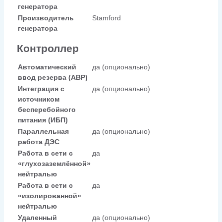
генератора
Производитель
Stamford
генератора
Контроллер
Автоматический
да (опционально)
ввод резерва (АВР)
Интеграция с
да (опционально)
источником
бесперебойного
питания (ИБП)
Параллельная
да (опционально)
работа ДЭС
Работа в сети с
да
«глухозаземлённой»
нейтралью
Работа в сети с
да
«изолированной»
нейтралью
Удаленный
да (опционально)