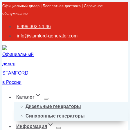
Официальный дилер | Бесплатная доставка | Сервисное
Перейти
обслуживание
к
содержимому
8 499 302-54-46
info@stamford-generator.com
Каталог
Дизельные генераторы
Синхронные генераторы
Информация