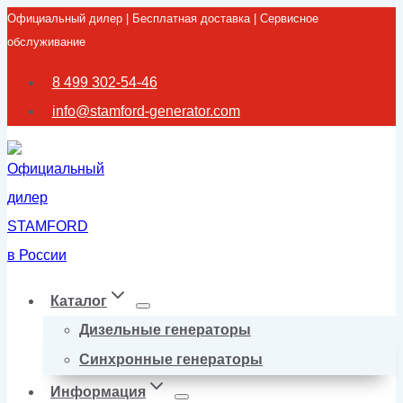
Официальный дилер | Бесплатная доставка | Сервисное
Перейти
обслуживание
к
содержимому
8 499 302-54-46
info@stamford-generator.com
Каталог
Дизельные генераторы
Синхронные генераторы
Информация