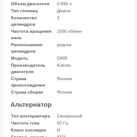
Объем двигателя
0.898 л
Тип топлива
Дизель
Количество
3
цилиндров
Частота вращения
1500 об/мин
вала
Расположение
рядное
цилиндров
Модель
D905
Производитель
Kubota
двигателя
Страна
Япония
происхождения
Страна сборки
Япония
Альтернатор
Тип альтернатора
Синхронный
Частота тока
50 Гц
Класс изоляции
H
Степень защиты
IP23