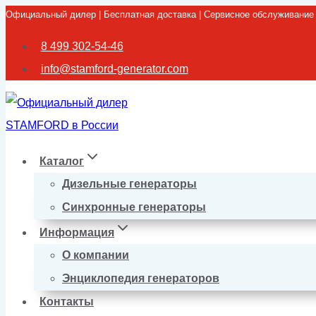
Официальный дилер | Бесплатная доставка | Сервисное обслуживание
Перейти
к
8 499 302-54-46
содержимому
info@stamford-generator.com
Каталог
Дизельные генераторы
Синхронные генераторы
Информация
О компании
Энциклопедия генераторов
Контакты