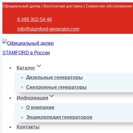
Официальный дилер | Бесплатная доставка | Сервисное обслуживание
Перейти
к
8 499 302-54-46
содержимому
info@stamford-generator.com
Каталог
Дизельные генераторы
Синхронные генераторы
Информация
О компании
Энциклопедия генераторов
Контакты