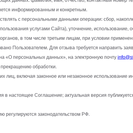
ющих данных: фамилия, имя, отчество; контактный номер т
яется информированным и конкретным.
ствлять с персональными данными операции: сбор, накопл
 пользования услугами Сайта), уточнение, использование, 
рганов, в том числе третьим лицам, при условии применен
звано Пользователем. Для отзыва требуется направить зая
на «О персональных данных», на электронную почту
info@s
 прекращению обработки.
тьих лиц, включая законное или незаконное использовани
ия в настоящее Соглашение; актуальная версия публикуется
ю регулируются законодательством РФ.