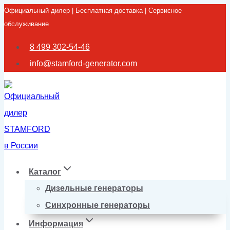
Официальный дилер | Бесплатная доставка | Сервисное
Перейти
обслуживание
к
содержимому
8 499 302-54-46
info@stamford-generator.com
Каталог
Дизельные генераторы
Синхронные генераторы
Информация