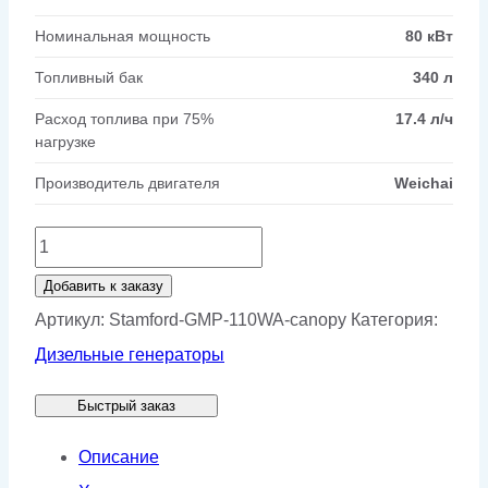
Номинальная мощность
80 кВт
Топливный бак
340 л
Расход топлива при 75%
17.4 л/ч
нагрузке
Производитель двигателя
Weichai
Количество
товара
Добавить к заказу
Генератор
Артикул:
Stamford-GMP-110WA-canopy
Категория:
Stamford
Дизельные генераторы
GMP
Быстрый заказ
110WA
в
Описание
кожухе