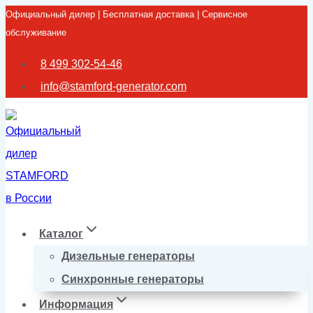
Официальный дилер | Бесплатная доставка | Сервисное
Перейти
обслуживание
к
содержимому
8 499 302-54-46
info@stamford-generator.com
Каталог
Дизельные генераторы
Синхронные генераторы
Информация