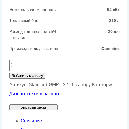
Номинальная мощность
92 кВт
Топливный бак
210 л
Расход топлива при 75%
20 л/ч
нагрузке
Производитель двигателя
Cummins
Количество
товара
Добавить к заказу
Генератор
Артикул:
Stamford-GMP-127CL-canopy
Категория:
Stamford
Дизельные генераторы
GMP
Быстрый заказ
127CL
в
Описание
кожухе