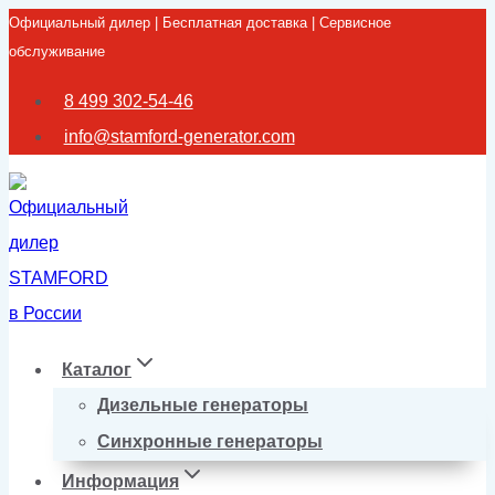
Официальный дилер | Бесплатная доставка | Сервисное
Перейти
обслуживание
к
содержимому
8 499 302-54-46
info@stamford-generator.com
Каталог
Дизельные генераторы
Синхронные генераторы
Информация