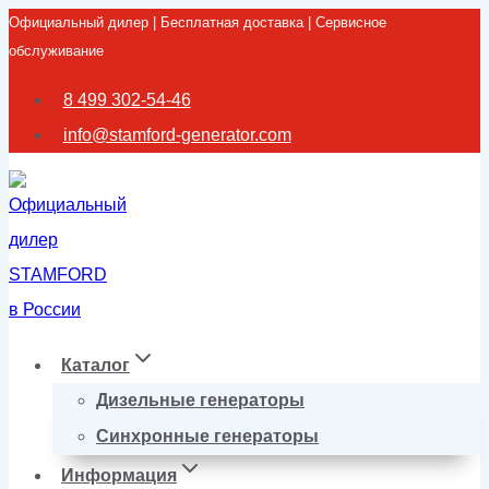
Официальный дилер | Бесплатная доставка | Сервисное
Перейти
обслуживание
к
содержимому
8 499 302-54-46
info@stamford-generator.com
Каталог
Дизельные генераторы
Синхронные генераторы
Информация