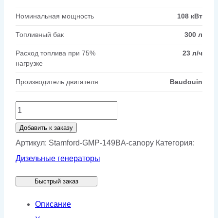
Номинальная мощность
108 кВт
Топливный бак
300 л
Расход топлива при 75%
23 л/ч
нагрузке
Производитель двигателя
Baudouin
Количество
товара
Добавить к заказу
Генератор
Артикул:
Stamford-GMP-149BA-canopy
Категория:
Stamford
Дизельные генераторы
GMP
Быстрый заказ
149BA
в
Описание
кожухе