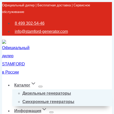
Официальный дилер | Бесплатная доставка | Сервисное
Перейти
обслуживание
к
содержимому
8 499 302-54-46
info@stamford-generator.com
Каталог
Дизельные генераторы
Синхронные генераторы
Информация