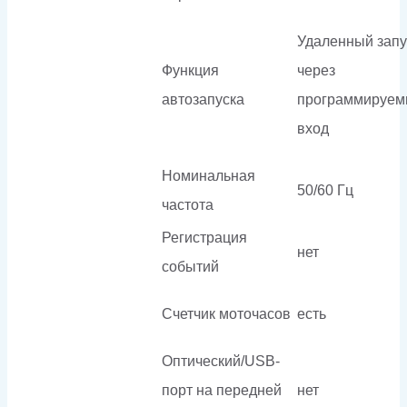
Удаленный запу
Функция
через
автозапуска
программируе
вход
Номинальная
50/60 Гц
частота
Регистрация
нет
событий
Счетчик моточасов
есть
Оптический/USB-
порт на передней
нет