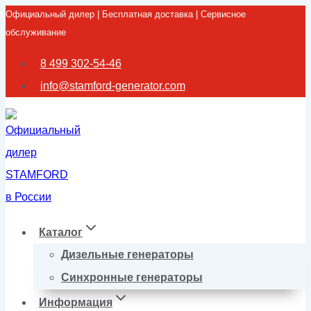
Официальный дилер | Бесплатная доставка | Сервисное
Перейти
обслуживание
к
содержимому
8 499 302-54-46
info@stamford-generator.com
Каталог
Дизельные генераторы
Синхронные генераторы
Информация