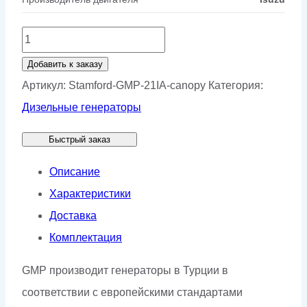
Количество
товара
Добавить к заказу
Генератор
Артикул:
Stamford-GMP-21IA-canopy
Категория:
Stamford
Дизельные генераторы
GMP
Быстрый заказ
21IA
в
Описание
кожухе
Характеристики
Доставка
Комплектация
GMP производит генераторы в Турции в
соответствии с европейскими стандартами