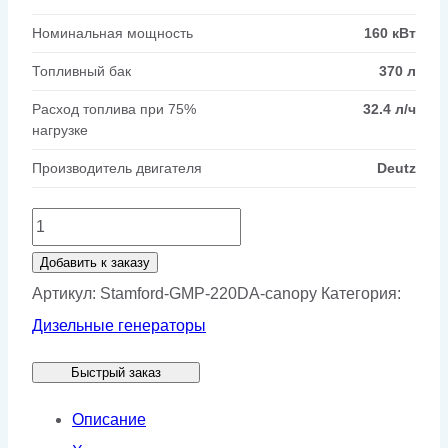
Номинальная мощность
160 кВт
Топливный бак
370 л
Расход топлива при 75%
32.4 л/ч
нагрузке
Производитель двигателя
Deutz
Количество
товара
Добавить к заказу
Генератор
Артикул:
Stamford-GMP-220DA-canopy
Категория:
Stamford
Дизельные генераторы
GMP
Быстрый заказ
220DA
в
Описание
кожухе