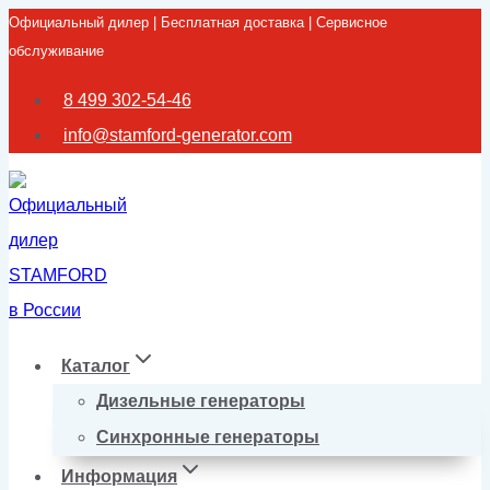
Официальный дилер | Бесплатная доставка | Сервисное
Перейти
обслуживание
к
содержимому
8 499 302-54-46
info@stamford-generator.com
Каталог
Дизельные генераторы
Синхронные генераторы
Информация