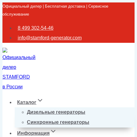
Официальный дилер | Бесплатная доставка | Сервисное
Перейти
обслуживание
к
содержимому
8 499 302-54-46
info@stamford-generator.com
Каталог
Дизельные генераторы
Синхронные генераторы
Информация