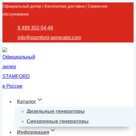
Официальный дилер | Бесплатная доставка | Сервисное
Перейти
обслуживание
к
содержимому
8 499 302-54-46
info@stamford-generator.com
Каталог
Дизельные генераторы
Синхронные генераторы
Информация