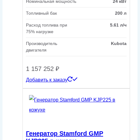
Номинальная мощность
24 кВт
Топливный бак
200 л
Расход топлива при
5.61 л/ч
75% нагрузке
Производитель
Kubota
двигателя
1 157 252
₽
Добавить к заказу
Генератор Stamford GMP