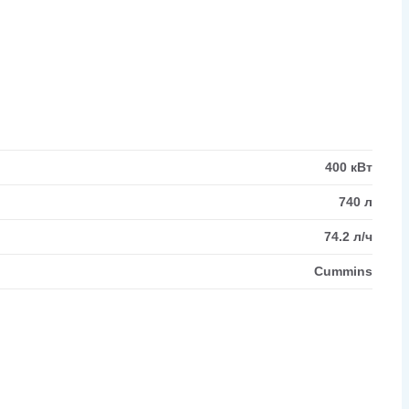
400 кВт
740 л
74.2 л/ч
Cummins