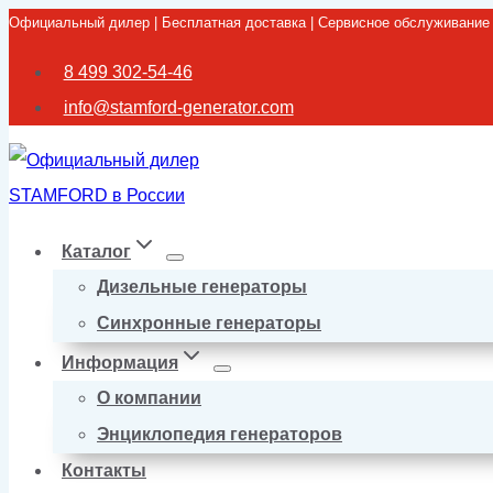
Официальный дилер | Бесплатная доставка | Сервисное обслуживание
Перейти
к
8 499 302-54-46
содержимому
info@stamford-generator.com
Каталог
Дизельные генераторы
Синхронные генераторы
Информация
О компании
Энциклопедия генераторов
Контакты