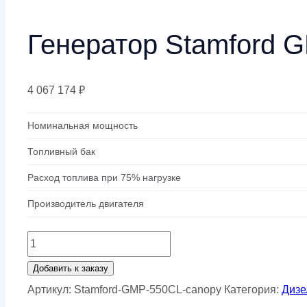
Генератор Stamford 
4 067 174
₽
Номинальная мощность
Топливный бак
Расход топлива при 75% нагрузке
Производитель двигателя
Количество
товара
Добавить к заказу
Генератор
Артикул:
Stamford-GMP-550CL-canopy
Категория:
Дизе
Stamford