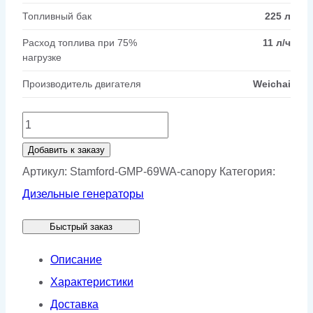
Топливный бак
225 л
Расход топлива при 75%
11 л/ч
нагрузке
Производитель двигателя
Weichai
Количество
товара
Добавить к заказу
Генератор
Артикул:
Stamford-GMP-69WA-canopy
Категория:
Stamford
Дизельные генераторы
GMP
Быстрый заказ
69WA
в
Описание
кожухе
Характеристики
Доставка