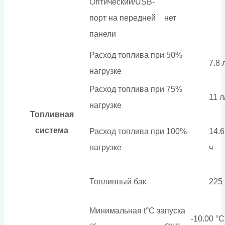
Оптический/USB-
порт на передней
нет
панели
Расход топлива при 50%
7.8 
нагрузке
Расход топлива при 75%
11 л
нагрузке
Топливная
система
Расход топлива при 100%
14.6
нагрузке
ч
Топливный бак
225 
Минимальная t°С запуска
-10.00 °С