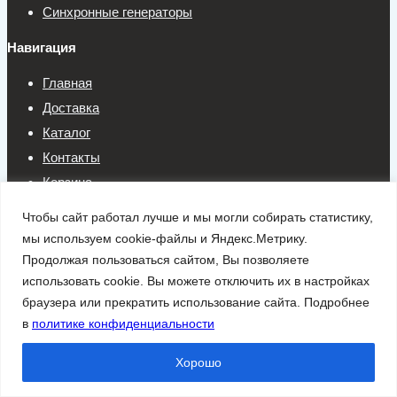
Синхронные генераторы
Навигация
Главная
Доставка
Каталог
Контакты
Корзина
О компании
Чтобы сайт работал лучше и мы могли собирать статистику,
Оплата
мы используем cookie-файлы и Яндекс.Метрику.
Оформление заказа
Продолжая пользоваться сайтом, Вы позволяете
использовать cookie. Вы можете отключить их в настройках
Политика конфиденциальности
браузера или прекратить использование сайта. Подробнее
Согласие на обработку персональных данных
в
политике конфиденциальности
Контакты
Хорошо
Телефон: