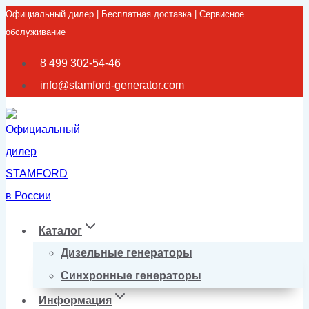
Официальный дилер | Бесплатная доставка | Сервисное
Перейти
обслуживание
к
содержимому
8 499 302-54-46
info@stamford-generator.com
Каталог
Дизельные генераторы
Синхронные генераторы
Информация