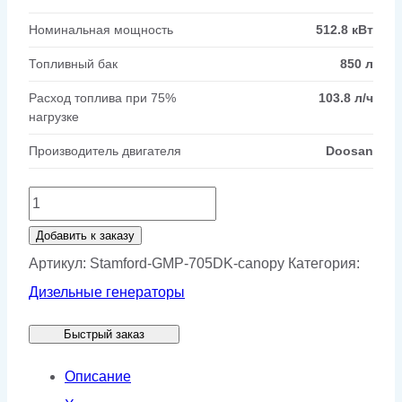
Номинальная мощность
512.8 кВт
Топливный бак
850 л
Расход топлива при 75%
103.8 л/ч
нагрузке
Производитель двигателя
Doosan
Количество
товара
Добавить к заказу
Генератор
Артикул:
Stamford-GMP-705DK-canopy
Категория:
Stamford
Дизельные генераторы
GMP
Быстрый заказ
705DK
в
Описание
кожухе