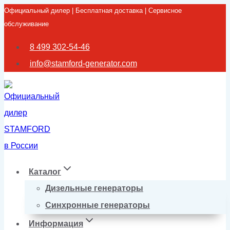
Официальный дилер | Бесплатная доставка | Сервисное
Перейти
обслуживание
к
содержимому
8 499 302-54-46
info@stamford-generator.com
Каталог
Дизельные генераторы
Синхронные генераторы
Информация