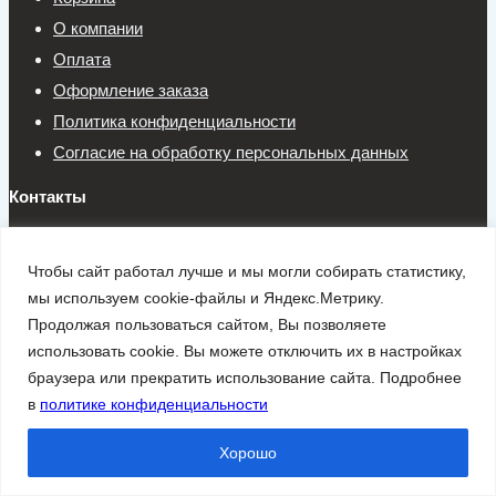
О компании
Оплата
Оформление заказа
Политика конфиденциальности
Согласие на обработку персональных данных
Контакты
Телефон:
Чтобы сайт работал лучше и мы могли собирать статистику,
8 499 302-54-46
мы используем cookie-файлы и Яндекс.Метрику.
Электронная почта:
Продолжая пользоваться сайтом, Вы позволяете
info@stamford-generator.com
использовать cookie. Вы можете отключить их в настройках
браузера или прекратить использование сайта. Подробнее
Заказать звонок
в
политике конфиденциальности
Хорошо
© 2026 Официальный дилер STAMFORD в России