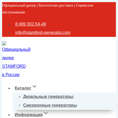
Официальный дилер | Бесплатная доставка | Сервисное
Перейти
обслуживание
к
содержимому
8 499 302-54-46
info@stamford-generator.com
Каталог
Дизельные генераторы
Синхронные генераторы
Информация