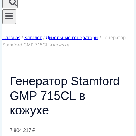
Главная
/
Каталог
/
Дизельные генераторы
/
Генератор
Stamford GMP 715CL в кожухе
Генератор Stamford
GMP 715CL в
кожухе
7 804 217
₽