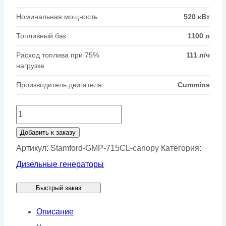
Номинальная мощность
520 кВт
Топливный бак
1100 л
Расход топлива при 75%
111 л/ч
нагрузке
Производитель двигателя
Cummins
Количество
товара
Добавить к заказу
Генератор
Артикул:
Stamford-GMP-715CL-canopy
Категория:
Stamford
Дизельные генераторы
GMP
Быстрый заказ
715CL
в
Описание
кожухе