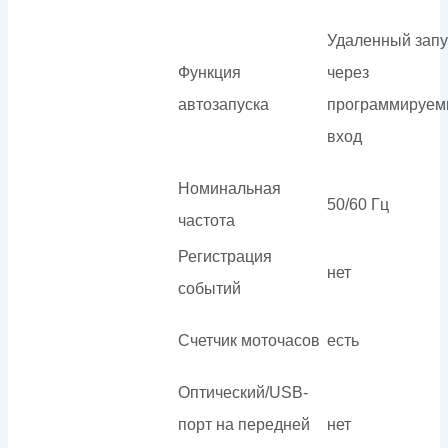
Удаленный запу
Функция
через
автозапуска
программируе
вход
Номинальная
50/60 Гц
частота
Регистрация
нет
событий
Счетчик моточасов
есть
Оптический/USB-
порт на передней
нет