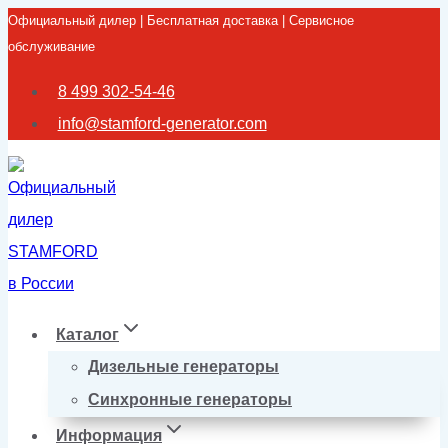
Официальный дилер | Бесплатная доставка | Сервисное
Перейти
обслуживание
к
содержимому
8 499 302-54-46
info@stamford-generator.com
Каталог
Дизельные генераторы
Синхронные генераторы
Информация