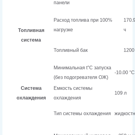
панели
Расход топлива при 100%
170.9
нагрузке
ч
Топливная
система
Топливный бак
1200
Минимальная t°С запуска
-10.00 °С
(без подогревателя ОЖ)
Система
Емкость системы
109 л
охлаждения
охлаждения
Тип системы охлаждения
жидкост