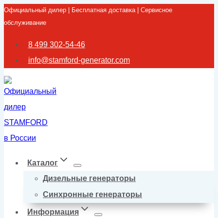
Официальный дилер | Бесплатная доставка | Сервисное
Перейти
обслуживание
к
содержимому
8 499 302-54-46
info@stamford-generator.com
Каталог
Дизельные генераторы
Синхронные генераторы
Информация