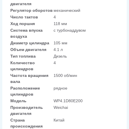
двигателя
Регулятор оборотов
механический
Число тактов
4
Ход поршня
118 мм
Система впуска
с турбонаддувом
воздуха
Диаметр цилиндра
105 мм
Объем двигателя
4.1 л
Тип топлива
Дизель
Количество
4
цилиндров
Частота вращения
1500 об/мин
вала
Расположение
рядное
цилиндров
Модель
WP4.1D80E200
Производитель
Weichai
двигателя
Страна
Китай
происхождения