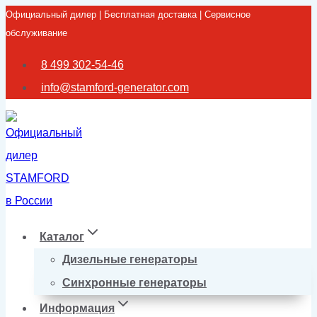
Официальный дилер | Бесплатная доставка | Сервисное
Перейти
обслуживание
к
содержимому
8 499 302-54-46
info@stamford-generator.com
Каталог
Дизельные генераторы
Синхронные генераторы
Информация