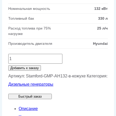
Номинальная мощность
132 кВт
Топливный бак
330 л
Расход топлива при 75%
25 л/ч
нагрузке
Производитель двигателя
Hyundai
Количество
товара
Добавить к заказу
Генератор
Артикул:
Stamford-GMP-AH132-в-кожухе
Категория:
Stamford
Дизельные генераторы
GMP
Быстрый заказ
AH132
в
Описание
кожухе