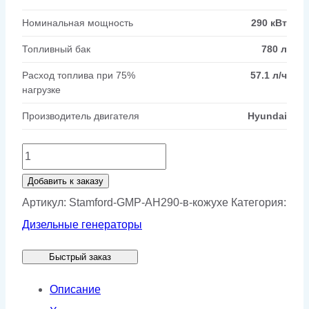
Номинальная мощность
290 кВт
Топливный бак
780 л
Расход топлива при 75%
57.1 л/ч
нагрузке
Производитель двигателя
Hyundai
Количество
товара
Добавить к заказу
Генератор
Артикул:
Stamford-GMP-AH290-в-кожухе
Категория:
Stamford
Дизельные генераторы
GMP
Быстрый заказ
AH290
в
Описание
кожухе