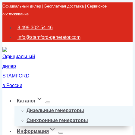
Официальный дилер | Бесплатная доставка | Сервисное
Перейти
обслуживание
к
содержимому
8 499 302-54-46
info@stamford-generator.com
Каталог
Дизельные генераторы
Синхронные генераторы
Информация