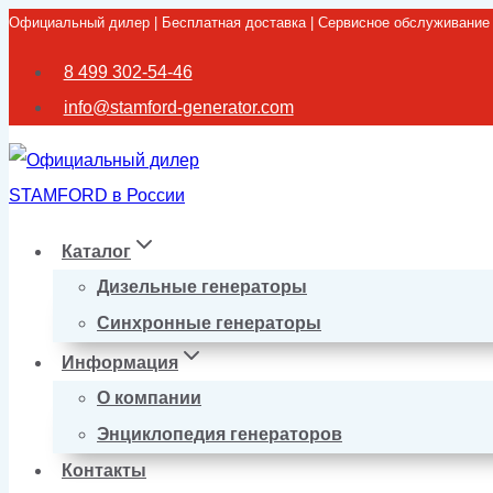
Официальный дилер | Бесплатная доставка | Сервисное обслуживание
Перейти
к
8 499 302-54-46
содержимому
info@stamford-generator.com
Каталог
Дизельные генераторы
Синхронные генераторы
Информация
О компании
Энциклопедия генераторов
Контакты