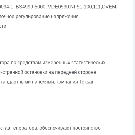
0034-1; BS4999-5000; VDE0530,NF51-100,111;OVEM-
 точное регулирование напряжения
сти.
тора по средствам измеренных статистических
экстренной остановки на передней стороне
 стандартными панелями, компания Teksan
тав генератора, обеспечивают постоянство