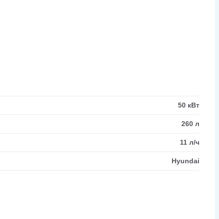
50 кВт
260 л
11 л/ч
Hyundai