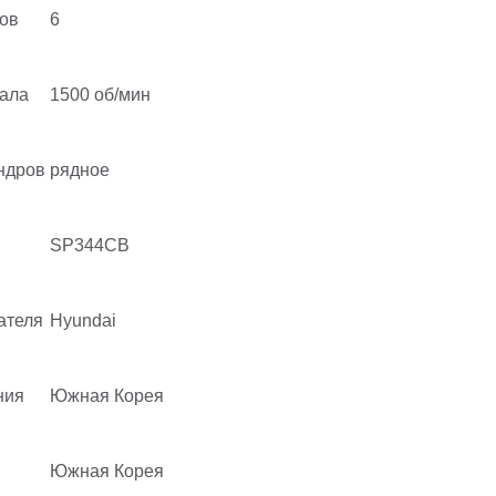
ов
6
вала
1500 об/мин
ндров
рядное
SP344CB
ателя
Hyundai
ния
Южная Корея
Южная Корея