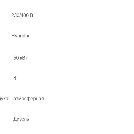
230/400 В
Hyundai
я
50 кВт
4
духа
атмосферная
Дизель