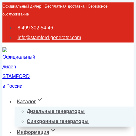
Официальный дилер | Бесплатная доставка | Сервисное
Перейти
обслуживание
к
содержимому
8 499 302-54-46
info@stamford-generator.com
Каталог
Дизельные генераторы
Синхронные генераторы
Информация