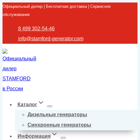
Официальный дилер | Бесплатная доставка | Сервисное
Перейти
обслуживание
к
содержимому
8 499 302-54-46
info@stamford-generator.com
Каталог
Дизельные генераторы
Синхронные генераторы
Информация