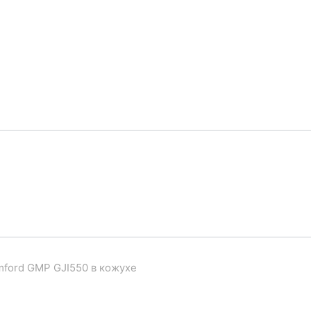
mford GMP GJI550 в кожухе