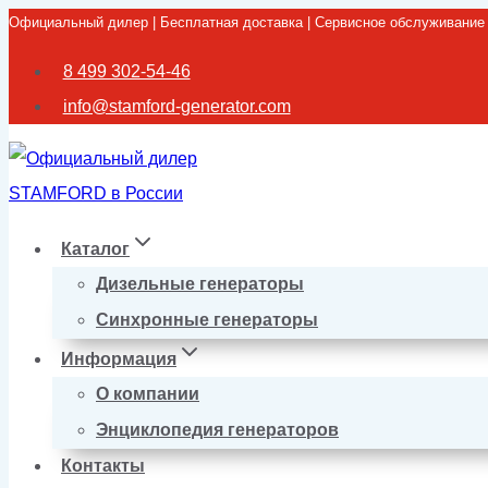
Официальный дилер | Бесплатная доставка | Сервисное обслуживание
Перейти
к
8 499 302-54-46
содержимому
info@stamford-generator.com
Каталог
Дизельные генераторы
Синхронные генераторы
Информация
О компании
Энциклопедия генераторов
Контакты