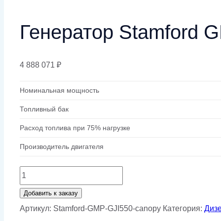
Генератор Stamford G
4 888 071
₽
Номинальная мощность
Топливный бак
Расход топлива при 75% нагрузке
Производитель двигателя
Количество
товара
Добавить к заказу
Генератор
Артикул:
Stamford-GMP-GJI550-canopy
Категория:
Диз
Stamford