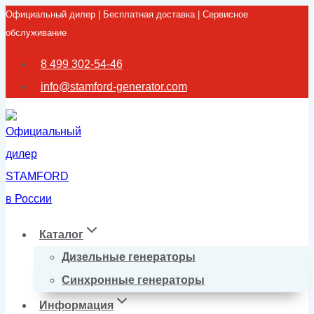
Официальный дилер | Бесплатная доставка | Сервисное
Перейти
обслуживание
к
содержимому
8 499 302-54-46
info@stamford-generator.com
Каталог
Дизельные генераторы
Синхронные генераторы
Информация