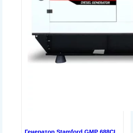
Генератор Stamford GMP 688CL