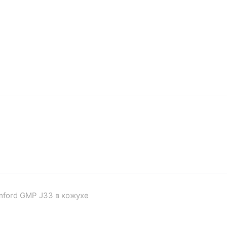
mford GMP J33 в кожухе