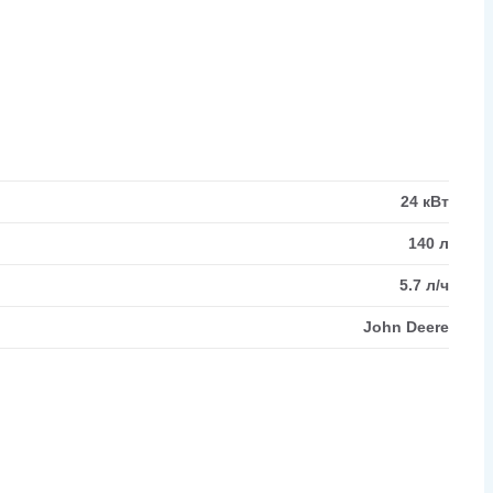
24 кВт
140 л
5.7 л/ч
John Deere