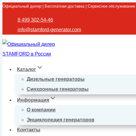
Официальный дилер | Бесплатная доставка | Сервисное обслуживание
Перейти
к
8 499 302-54-46
содержимому
info@stamford-generator.com
Каталог
Дизельные генераторы
Синхронные генераторы
Информация
О компании
Энциклопедия генераторов
Контакты