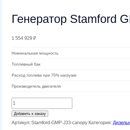
Генератор Stamford G
1 554 929
₽
Номинальная мощность
Топливный бак
Расход топлива при 75% нагрузке
Производитель двигателя
Количество
товара
Добавить к заказу
Генератор
Артикул:
Stamford-GMP-J33-canopy
Категория:
Дизель
Stamford