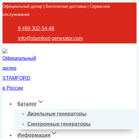
Официальный дилер | Бесплатная доставка | Сервисное
Перейти
обслуживание
к
содержимому
8 499 302-54-46
info@stamford-generator.com
Каталог
Дизельные генераторы
Синхронные генераторы
Информация