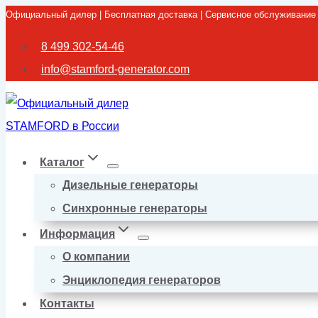
Официальный дилер | Бесплатная доставка | Сервисное обслуживание
Перейти
к
8 499 302-54-46
содержимому
info@stamford-generator.com
Каталог
Дизельные генераторы
Синхронные генераторы
Информация
О компании
Энциклопедия генераторов
Контакты