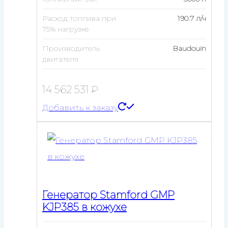
Расход топлива при
190.7 л/ч
75% нагрузке
Производитель
Baudouin
двигателя
14 562 531
₽
Добавить к заказу
Генератор Stamford GMP
KJP385 в кожухе