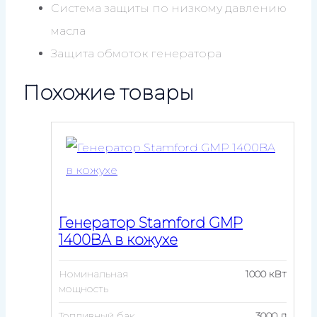
Система защиты по низкому давлению
масла
Защита обмоток генератора
Похожие товары
Генератор Stamford GMP
1400BA в кожухе
Номинальная
1000 кВт
мощность
Топливный бак
3000 л