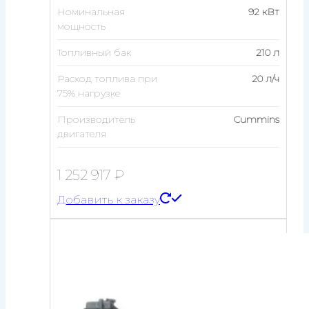
Номинальная
92 кВт
мощность
Топливный бак
210 л
Расход топлива при
20 л/ч
75% нагрузке
Производитель
Cummins
двигателя
1 252 917
₽
Добавить к заказу