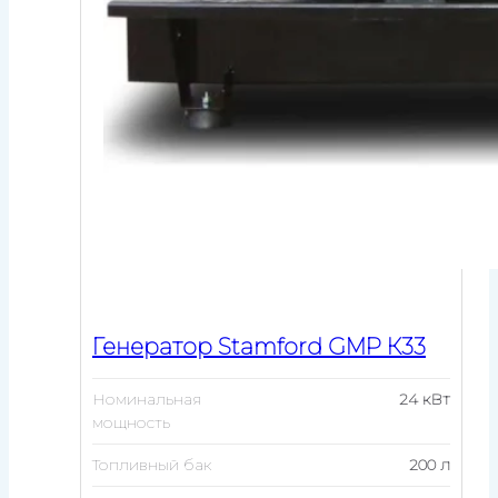
Генератор Stamford GMP К33
Номинальная
24 кВт
мощность
Топливный бак
200 л