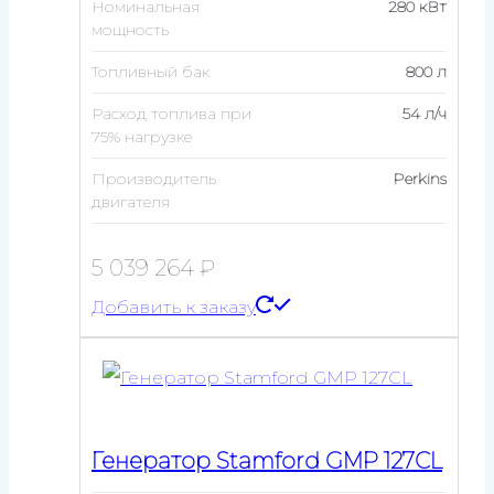
Номинальная
280 кВт
мощность
Топливный бак
800 л
Расход топлива при
54 л/ч
75% нагрузке
Производитель
Perkins
двигателя
5 039 264
₽
Добавить к заказу
Генератор Stamford GMP 127CL