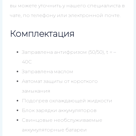
вы можете уточнить у нашего специалиста в
чате, по телефону или электронной почте.
Комплектация
Заправлена антифризом (50/50), t = –
40C
Заправлена маслом
Автомат защиты от короткого
замыкания
Подогрев охлаждающей жидкости
Блок зарядки аккумуляторов
Свинцовые необслуживаемые
аккумуляторные батареи