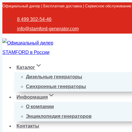
Официальный дилер | Бесплатная доставка | Сервисное обслуживание
Перейти
к
8 499 302-54-46
содержимому
info@stamford-generator.com
Каталог
Дизельные генераторы
Синхронные генераторы
Информация
О компании
Энциклопедия генераторов
Контакты