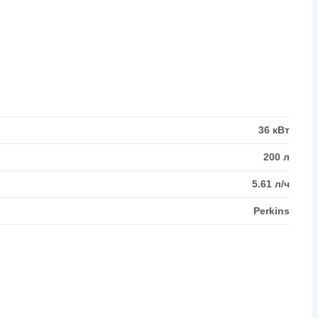
36 кВт
200 л
5.61 л/ч
Perkins