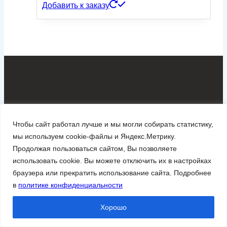
Добавить к заказу
Генераторное оборудование STAMFORD – надежный
Чтобы сайт работал лучше и мы могли собирать статистику,
источник электроэнергии как для жилых, так и для
мы используем cookie-файлы и Яндекс.Метрику.
коммерческих объектов.
Продолжая пользоваться сайтом, Вы позволяете
использовать cookie. Вы можете отключить их в настройках
Каталог
браузера или прекратить использование сайта. Подробнее
Дизельные генераторы
в
политике конфиденциальности
Синхронные генераторы
Хорошо
Навигация