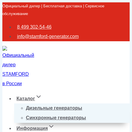
Официальный дилер | Бесплатная доставка | Сервисное
Перейти
обслуживание
к
содержимому
8 499 302-54-46
info@stamford-generator.com
Каталог
Дизельные генераторы
Синхронные генераторы
Информация