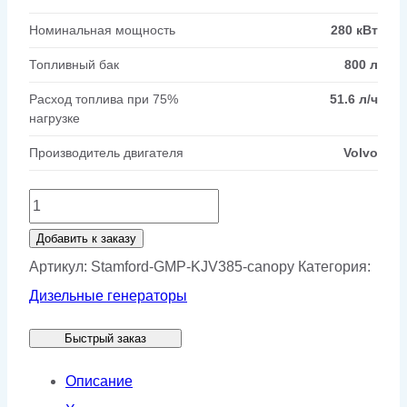
Номинальная мощность
280 кВт
Топливный бак
800 л
Расход топлива при 75%
51.6 л/ч
нагрузке
Производитель двигателя
Volvo
Количество
товара
Добавить к заказу
Генератор
Артикул:
Stamford-GMP-KJV385-canopy
Категория:
Stamford
Дизельные генераторы
GMP
Быстрый заказ
KJV385
в
Описание
кожухе