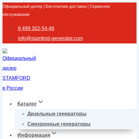
Официальный дилер | Бесплатная доставка | Сервисное
Перейти
обслуживание
к
содержимому
8 499 302-54-46
info@stamford-generator.com
Каталог
Дизельные генераторы
Синхронные генераторы
Информация