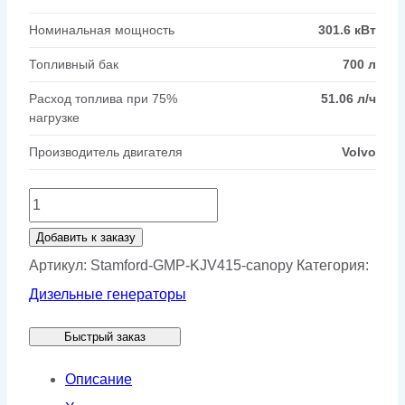
Номинальная мощность
301.6 кВт
Топливный бак
700 л
Расход топлива при 75%
51.06 л/ч
нагрузке
Производитель двигателя
Volvo
Количество
товара
Добавить к заказу
Генератор
Артикул:
Stamford-GMP-KJV415-canopy
Категория:
Stamford
Дизельные генераторы
GMP
Быстрый заказ
KJV415
в
Описание
кожухе