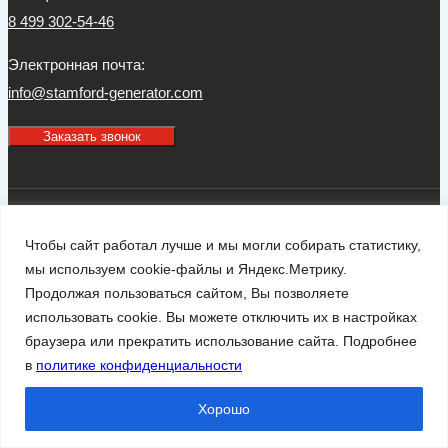
8 499 302-54-46
Электронная почта:
info@stamford-generator.com
Заказать звонок
© 2026 Официальный дилер STAMFORD в России
Чтобы сайт работал лучше и мы могли собирать статистику,
Информация, представленная на сайте, носит ознакомительный характер
мы используем cookie-файлы и Яндекс.Метрику.
и не является публичной офертой
Продолжая пользоваться сайтом, Вы позволяете
использовать cookie. Вы можете отключить их в настройках
браузера или прекратить использование сайта. Подробнее
Обзор корзины
в
политике конфиденциальности
Хорошо