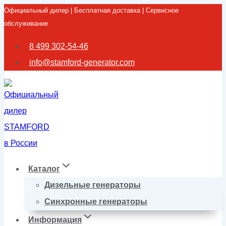
Официальный дилер | Бесплатная доставка | Сервисное
Перейти
обслуживание
к
содержимому
8 499 302-54-46
info@stamford-generator.com
Каталог
Дизельные генераторы
Синхронные генераторы
Информация