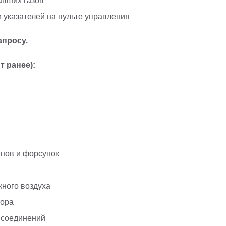
авших газов
 указателей на пульте управления
апросу.
т ранее):
анов и форсунок
кного воздуха
тора
 соединений