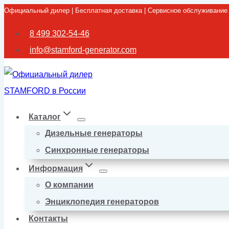
Официальный дилер | Бесплатная доставка | Сервисное обслуживание
Перейти
к
8 499 302-54-46
содержимому
info@stamford-generator.com
Каталог
Дизельные генераторы
Синхронные генераторы
Информация
О компании
Энциклопедия генераторов
Контакты