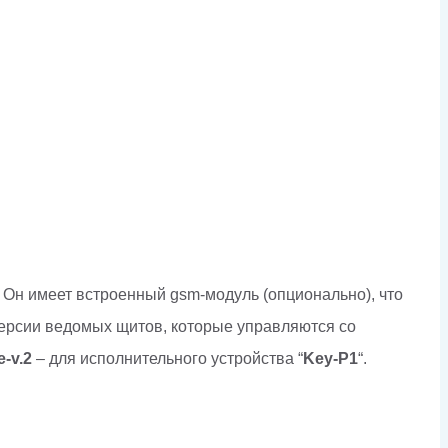
. Он имеет встроенный gsm-модуль (опционально), что
версии ведомых щитов, которые управляются со
e-v.2
– для исполнительного устройства “
Key-P1
“.