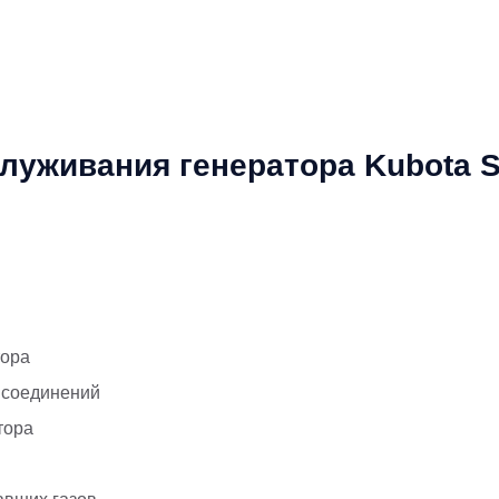
луживания генератора Kubota 
тора
 соединений
тора