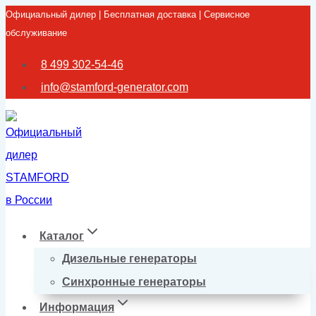
Официальный дилер | Бесплатная доставка | Сервисное
Перейти
обслуживание
к
содержимому
8 499 302-54-46
info@stamford-generator.com
Каталог
Дизельные генераторы
Синхронные генераторы
Информация