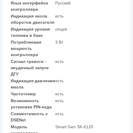
Язык интерфейса
Русский
контроллера
Индикация числа
есть
оборотов двигателя
Индикация уровня
опция
топлива в баке
Потребляемая
3 Вт
мощность
контроллера
Сигнал тревоги -
есть
неудачный запуск
ДГУ
Индикация давления
есть
масла
Частотомер
есть
Возможность
есть
установки PIN-кода
Совместимость c
есть
DSENet
Модель
Smart Gen SK-6120
контроллера