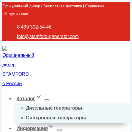
Официальный дилер | Бесплатная доставка | Сервисное
Перейти
обслуживание
к
содержимому
8 499 302-54-46
info@stamford-generator.com
Каталог
Дизельные генераторы
Синхронные генераторы
Информация