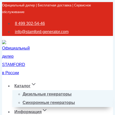
Официальный дилер | Бесплатная доставка | Сервисное
Перейти
обслуживание
к
содержимому
8 499 302-54-46
info@stamford-generator.com
Каталог
Дизельные генераторы
Синхронные генераторы
Информация